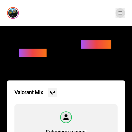
Um espaço para explorar a
criatividade
das
interações
em transmissões ao vivo
Feito gratuitamente para toda a comunidade
Valorant Mix
Selecione o canal